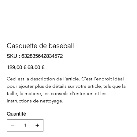
Casquette de baseball
SKU
SKU :
632835642834572
632835642834572
Prix
Prix
129,00 €
68,00 €
d’origine
promotionnel
Ceci est la description de l’article. C’est l’endroit idéal 
pour ajouter plus de détails sur votre article, tels que la 
taille, la matière, les conseils d’entretien et les 
instructions de nettoyage.
Quantité